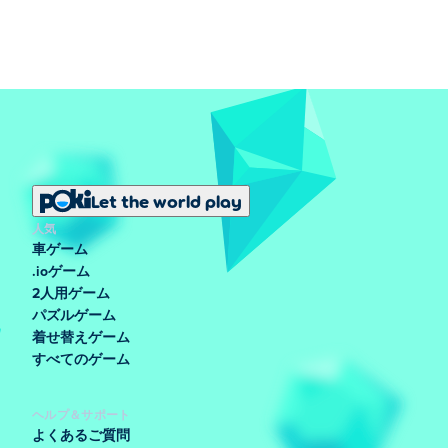
Let the world play
人気
車ゲーム
.ioゲーム
2人用ゲーム
パズルゲーム
着せ替えゲーム
すべてのゲーム
ヘルプ＆サポート
よくあるご質問