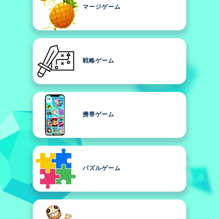
マージゲーム
戦略ゲーム
携帯ゲーム
パズルゲーム