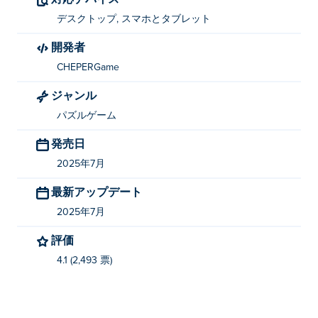
Elemental MasterはCHEPERGameによって開発されまし
デスクトップ, スマホとタブレット
た。これは彼らのPokiにおける最初のゲームです！
開発者
エレメンタルマスターを無料でプレイするには
CHEPERGame
どうすればいいですか？
ジャンル
PokiではElemental Masterを無料でプレイできます。
パズルゲーム
発売日
Elemental Master はモバイル デバイスとデス
クトップでプレイできますか?
2025年7月
最新アップデート
Elemental Master は、コンピューター、携帯電話、タブ
レットなどのモバイル デバイスでプレイできます。
2025年7月
評価
4.1 (2,493 票)