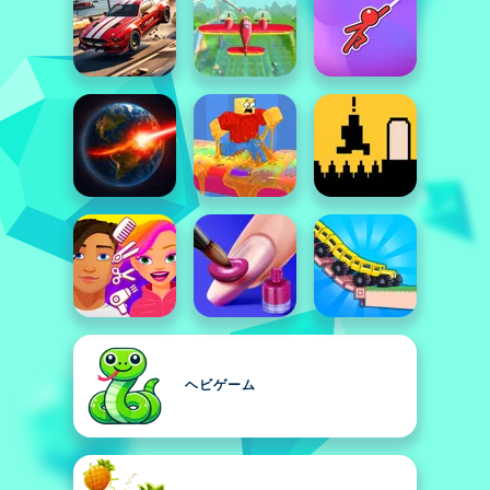
ヘビゲーム