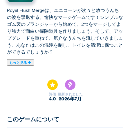
Royal Flush Mergeは、ユニコーンが次々と放つうんち
の波を撃退する、愉快なマージゲームです！シンプルな
ゴム製のプランジャーから始めて、2つをマージしてよ
り強力で面白い掃除道具を作りましょう。そして、アッ
プグレードを重ねて、厄介なうんちを流していきましょ
う。あなたはこの混沌を制し、トイレを清潔に保つこと
ができるでしょうか？
もっと見る
Royal Flush Mergeは、ユニコーンが次々と放つうんち
の波を撃退する、愉快なマージゲームです！シンプルな
ゴム製のプランジャーから始めて、2つをマージしてよ
り強力で面白い掃除道具を作りましょう。そして、アッ
評価
更新されました
プグレードを重ねて、厄介なうんちを流していきましょ
4.0
2026年7月
う。あなたはこの混沌を制し、トイレを清潔に保つこと
ができるでしょうか？
このゲームについて
ロイヤルフラッシュマージの遊び方