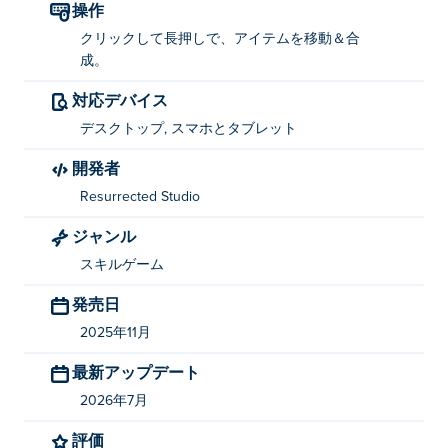
操作
クリックして押したままにすると、アイテムを移動した
クリックして長押しで、アイテムを移動＆合
り結合したりできます。
成。
Royal Flush Merge を作成したのは何ですか?
対応デバイス
Royal Flush MergeはResurrected Studioによって開発さ
デスクトップ, スマホとタブレット
れました。これは彼らにとって初のiOS/Android向けゲ
開発者
ームです！
Resurrected Studio
Royal Flush Mergeを無料でプレイするにはど
ジャンル
うすればいいですか?
スキルゲーム
Poki では Royal Flush Merge を無料でプレイできます。
発売日
Royal Flush Merge はモバイル デバイスとデス
2025年11月
クトップでプレイできますか?
最新アップデート
Royal Flush Merge は、コンピューター、携帯電話、タ
2026年7月
ブレットなどのモバイル デバイスでプレイできます。
評価