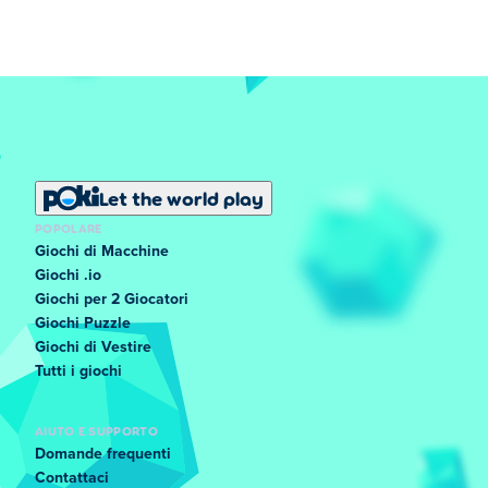
Let the world play
POPOLARE
Giochi di Macchine
Giochi .io
Giochi per 2 Giocatori
Giochi Puzzle
Giochi di Vestire
Tutti i giochi
AIUTO E SUPPORTO
Domande frequenti
Contattaci