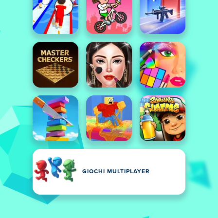
GIOCHI MULTIPLAYER