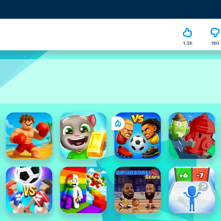
1.3K
180