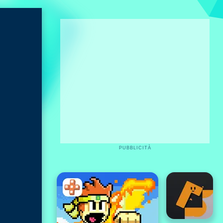
PUBBLICITÀ