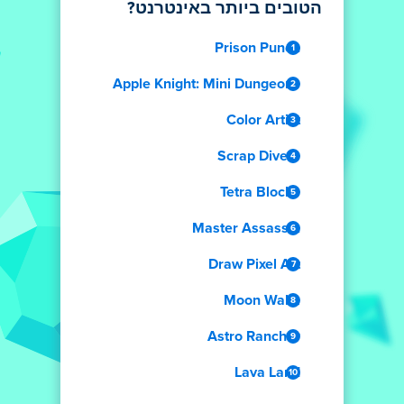
הטובים ביותר באינטרנט?
Prison Punch
Apple Knight: Mini Dungeons
Color Artist
Scrap Divers
Tetra Blocks
Master Assassin
Draw Pixel Art
Moon Waltz
Astro Rancher
Lava Land