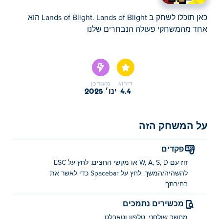
כאן תוכלו לשחק ב Lands of Blight. Lands of Blight הוא
אחד מהמשחקי פעולה הנבחרים שלנו
כאן תוכלו לשחק ב Lands of Blight. Lands of Blight הוא
אחד מהמשחקי פעולה הנבחרים שלנו
דירוג
מְעוּדכָּן
4.4
ינו׳ 2025
על המשחק הזה
פקדים
זוז עם W, A, S, D או מקשי החצים. לחץ על ESC
להשהיה/המשך. לחץ על Spacebar כדי לאשר את
בחירתך!
מכשירים נתמכים
מחשב שולחני, טלפון וטאבלט