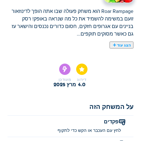
Roar Rampage הוא משחק פעולה שבו אתה הופך לדינוזאור
זועם במשימה להשמיד את כל מה שנראה באופק! רסק
בניינים עם אגרופים חזקים, חסום כדורים נכנסים והישאר עז
גם כאשר מסוקים תוקפים...
הצג עוד
Roar Rampage הוא משחק פעולה שבו אתה הופך לדינוזאור
זועם במשימה להשמיד את כל מה שנראה באופק! רסק
בניינים עם אגרופים חזקים, חסום כדורים נכנסים והישאר עז
גם כאשר מסוקים תוקפים מלמעלה. זרוק הרס, שחרר את
דירוג
מְעוּדכָּן
הזעם שלך ועזוב את העיר בהריסות! האם אתה מוכן לשאוג
4.0
מרץ 2025
ולהשתולל?
איך לשחק את Roar Rampage?
על המשחק הזה
לחץ או הקש כדי להכות.
פקדים
מי יצר את Roar Rampage?
לחץ עם העכבר או הקש כדי לתקוף