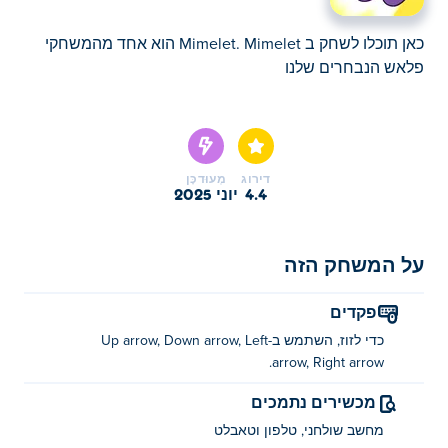
כאן תוכלו לשחק ב Mimelet. Mimelet הוא אחד מהמשחקי
פלאש הנבחרים שלנו
כאן תוכלו לשחק ב Mimelet. Mimelet הוא אחד מהמשחקי
פלאש הנבחרים שלנו
דירוג
מְעוּדכָּן
4.4
יוני 2025
על המשחק הזה
פקדים
כדי לזוז, השתמש ב-Up arrow, Down arrow, Left
arrow, Right arrow.
מכשירים נתמכים
מחשב שולחני, טלפון וטאבלט