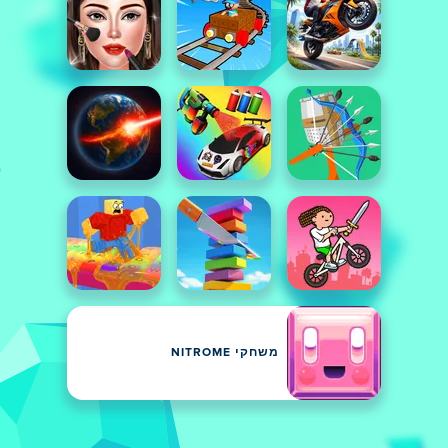
משחקי NITROME