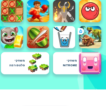
משחקי
משחקי
NITROME
פלטפורמה