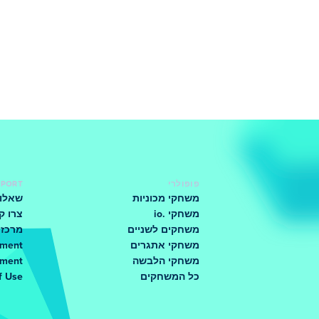
פופולרי
PPORT
משחקי מכוניות
שאלות
משחקי .io
צרו ק
משחקים לשניים
מרכז 
משחקי אתגרים
ement
משחקי הלבשה
ement
כל המשחקים
f Use