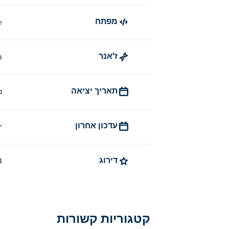
מפתח
e
ז'אנר
מ
תאריך יציאה
נ
עדכון אחרון
יו
דירוג
4.4 
קטגוריות קשורות