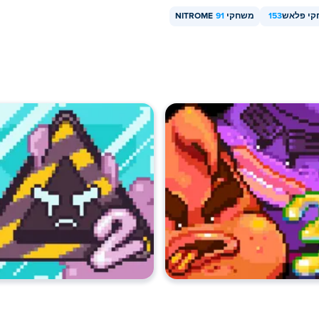
י פלאש
153
משחקי NITROME
91