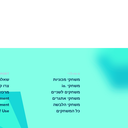
פופולרי
PPORT
משחקי מכוניות
שאלות
משחקי .io
צרו ק
משחקים לשניים
מרכז 
משחקי אתגרים
ement
משחקי הלבשה
ement
כל המשחקים
f Use