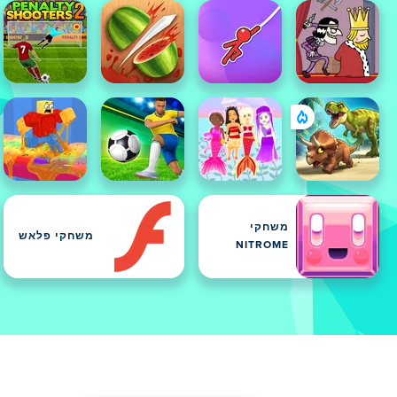
משחקי
משחקי פלאש
NITROME