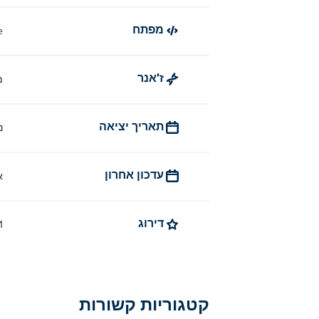
מפתח
e
ז'אנר
מ
תאריך יציאה
נ
עדכון אחרון
א
דירוג
4.1 (
קטגוריות קשורות