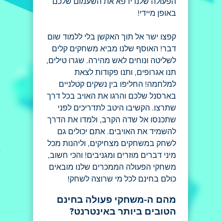
הפעולה שלנו ירפא את השעמום שלכם
באופן מיידי!
קפצו ישר אל תוך האקשן בלי ללמוד שום
דבר! האוסף שלנו מביא משחקים קלים
לשליטה ונוחים לאש מהירה. שגרו טילים,
תנו אגרופים, ותנו פקודות לצאת
למלחמה! החליפו בין נשקים קטלניים
בארסנל שלכם והרגו את האויב בכל דרך
שתרצו. הקשיבו היטב לתדריכים לפני
שתכנסו אל שדה הקרב, ולמדו את הדרך
להשמיד את האויבים. אתם יכולים גם
לשחק במשחקים מצחיקים, וליהנות מכל
מיני דברים מוזרים ומגניבים! והכי חשוב,
משחקי הפעולה הממכרים שלנו מובאים
כולם בחינם לכל מי שרוצה לשחק!
מהם ה-משחקי פעולה בחינם
הטובים ביותר באינטרנט?