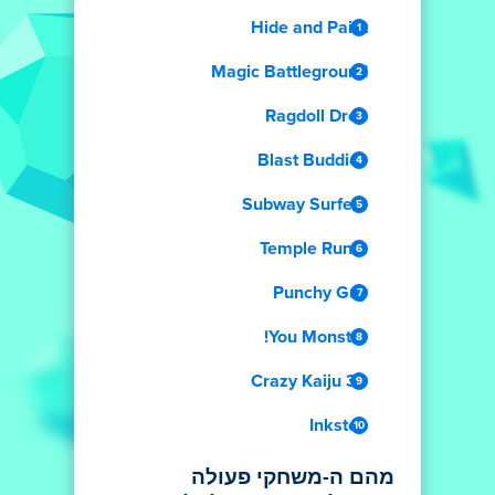
Hide and Paint
Magic Battleground
Ragdoll Drop
Blast Buddies
Subway Surfers
Temple Run 2
Punchy Guy
You Monster!
Crazy Kaiju 3D
Inkstep
מהם ה-משחקי פעולה