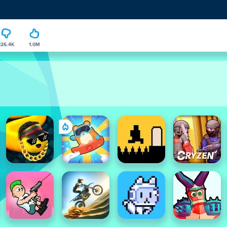
126.4K
1.0M