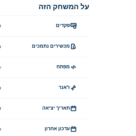
על המשחק הזה
פקדים
זוז 
מכשירים נתמכים
מ
מפתח
v
ז'אנר
מ
תאריך יציאה
ד
עדכון אחרון
א