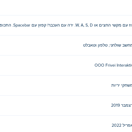
עם מקשי החצים או W, A, S, D. ירה עם העכבר! קפוץ עם Spacebar. התכופף עם C. היכנס/צא ממצב נעילה עם L.
חשב שולחני, טלפון וטאבלט
OOO Frivei Interakti
שחקי יריות
צמבר 2019
פריל 2022