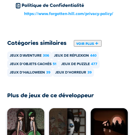
Things
,
Forgotten Hill: Puppeteer
,
Forgotten Hill: Fall
,
Politique de Confidentialité
Forgotten Hill: Surgery
,
Little Cabin in the Woods
et
Pixel
https://www.forgotten-hill.com/privacy-policy/
Volley
!
Comment puis-je jouer gratuitement à
Forgotten Hill: The Wardrobe 5 ?
Catégories similaires
VOIR PLUS
Vous pouvez jouer à Forgotten Hill: The Wardrobe 5
JEUX D'AVENTURE
306
JEUX DE RÉFLEXION
440
gratuitement sur Poki.
JEUX D'OBJETS CACHÉS
51
JEUX DE PUZZLE
477
Puis-je jouer à Forgotten Hill: The Wardrobe 5
JEUX D'HALLOWEEN
39
JEUX D'HORREUR
39
sur des appareils mobiles et sur un ordinateur
de bureau ?
Plus de jeux de ce développeur
Forgotten Hill: The Wardrobe 5 peut être joué sur votre
ordinateur et vos appareils mobiles comme les
téléphones et les tablettes.