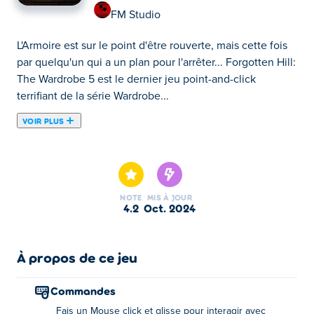
FM Studio
L'Armoire est sur le point d'être rouverte, mais cette fois
par quelqu'un qui a un plan pour l'arrêter... Forgotten Hill:
The Wardrobe 5 est le dernier jeu point-and-click
terrifiant de la série Wardrobe...
VOIR PLUS
L'Armoire est sur le point d'être rouverte, mais cette fois
par quelqu'un qui a un plan pour l'arrêter... Forgotten Hill:
The Wardrobe 5 est le dernier jeu point-and-click
terrifiant de la série Wardrobe ! Préparez-vous à affronter
NOTE
MIS À JOUR
de nouveaux cauchemars, à explorer les recoins les plus
4.2
oct. 2024
sombres de l'Armoire et à résoudre toutes les énigmes
qui tenteront de vous bloquer le chemin. Chaque
énigme contient des indices qui peuvent vous aider à
À propos de ce jeu
trouver la réponse si vous vous sentez coincé. Serez-
vous enfin capable d'arrêter l'horreur de l'Armoire ? Et
Commandes
surtout, survivrez-vous ?
Fais un Mouse click et glisse pour interagir avec