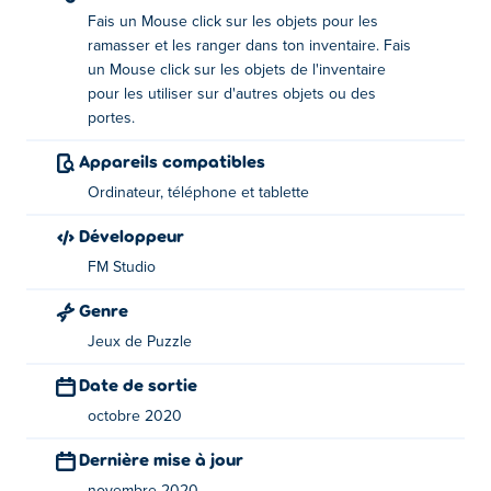
Comment jouer :
Fais un Mouse click sur les objets pour les
ramasser et les ranger dans ton inventaire. Fais
Cliquez sur les objets qui vous intéressent pour les
un Mouse click sur les objets de l'inventaire
récupérer et les stocker dans votre inventaire. Vous
pour les utiliser sur d'autres objets ou des
pourrez ensuite cliquer dessus et les utiliser sur d'autres
portes.
objets ou portes du jeu.
Appareils compatibles
À propos du créateur :
Ordinateur, téléphone et tablette
Forgotten Hill Memento: Love Beyond a été créé par le
Développeur
talentueux studio FM. Il s'agit de leur sixième jeu sur
Poki
FM Studio
après
Pixel Volley
,
Forgotten Hill: Fall
,
Forgotten Hill:
Surgery
,
Forgotten Hill: Puppeteer
,
Forgotten Hill
Genre
Memento: Playground
et
Forgotten Hill Memento: Buried
Jeux de Puzzle
Things
.
Date de sortie
octobre 2020
Dernière mise à jour