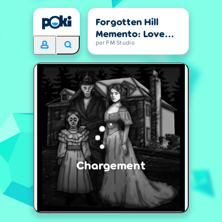
Forgotten Hill
Memento: Love
Beyond
par FM Studio
Chargement