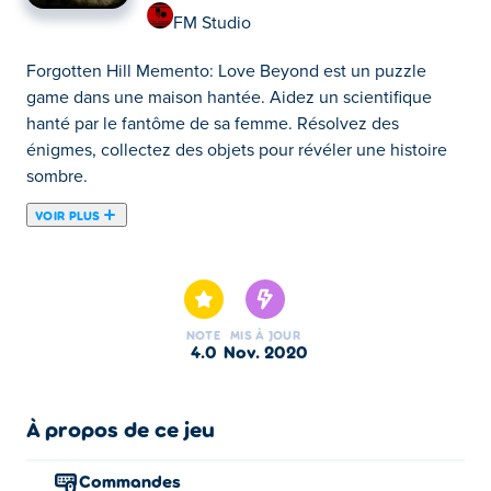
FM Studio
Forgotten Hill Memento: Love Beyond est un puzzle
game dans une maison hantée. Aidez un scientifique
hanté par le fantôme de sa femme. Résolvez des
énigmes, collectez des objets pour révéler une histoire
sombre.
VOIR PLUS
Avertissement : Ce jeu inclut une
représentation du suicide. La discrétion est
recommandée.
NOTE
MIS À JOUR
4.0
nov. 2020
Forgotten Hill Memento: Love Beyond est un jeu point
and click effrayant. Il fait suite à la célèbre série
Forgotten Hill Memento. Cette fois, l'amour touche les
À propos de ce jeu
habitants de Forgotten Hill. Parviendrez-vous à percer
tous les secrets ?
Commandes