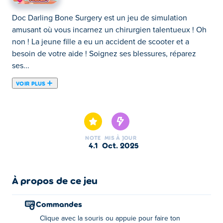
Doc Darling Bone Surgery est un jeu de simulation
amusant où vous incarnez un chirurgien talentueux ! Oh
non ! La jeune fille a eu un accident de scooter et a
besoin de votre aide ! Soignez ses blessures, réparez
ses...
VOIR PLUS
Doc Darling Bone Surgery est un jeu de simulation
amusant où vous incarnez un chirurgien talentueux ! Oh
non ! La jeune fille a eu un accident de scooter et a
besoin de votre aide ! Soignez ses blessures, réparez ses
NOTE
MIS À JOUR
fractures et assurez-vous qu'elle se rétablisse
4.1
oct. 2025
complètement. Une fois guérie, débloquez le mode
habillage et offrez-lui un nouveau look adorable. Prêt à
sauver la situation et à lui redonner le sourire ?
À propos de ce jeu
Comment jouer à Doc Darling Bone Surgery ?
Commandes
Clique avec la souris ou appuie pour faire ton
Cliquez ou appuyez pour faire votre choix.