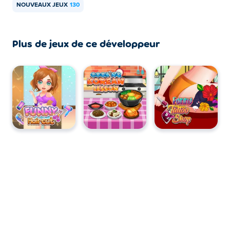
appareils mobiles et ordinateurs ?
NOUVEAUX JEUX
130
Tictoc Catwalk Fashion est jouable sur ordinateur et
appareils mobiles tels que téléphones et tablettes.
Plus de jeux de ce développeur