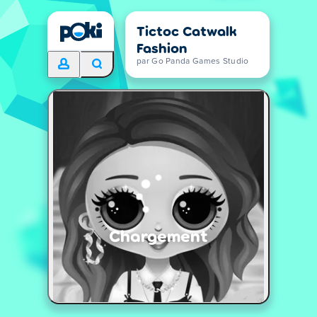
Tictoc Catwalk
Fashion
par Go Panda Games Studio
Chargement