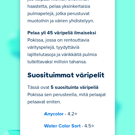
haastetta, pelaa yksinkertaisia
pulmapelejä, jotka perustuvat
muotoihin ja värien yhdistelyyn.
Pelaa yli 45 väripeliä ilmaiseksi
Pokissa, jossa on rentouttavia
värityspelejä, tyydyttäviä
lajittelutasoja ja värikkäitä pulmia
tutkittavaksi milloin tahansa.
Suosituimmat väripelit
Tässä ovat
5 suosituinta väripeliä
Pokissa sen perusteella, mitä pelaajat
pelaavat eniten.
Anycolor
- 4.2⭐
Water Color Sort
- 4.5⭐