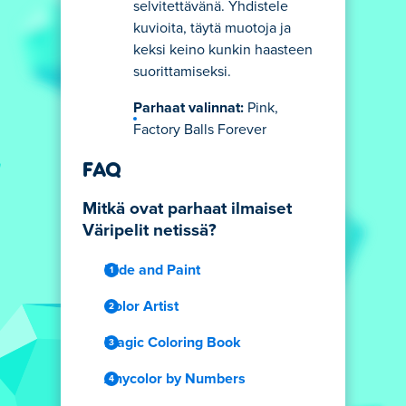
selvitettävänä. Yhdistele
kuvioita, täytä muotoja ja
keksi keino kunkin haasteen
suorittamiseksi.
Parhaat valinnat:
Pink,
Factory Balls Forever
FAQ
Mitkä ovat parhaat ilmaiset
Väripelit netissä?
Hide and Paint
Color Artist
Magic Coloring Book
Anycolor by Numbers