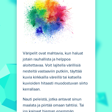
Väripelit ovat mahtavia, kun haluat
jotain rauhallista ja helppoa
aloitettavaa. Voit lajitella värillisiä
nesteitä vastaaviin putkiin, täyttää
kuvia kirkkailla väreillä tai katsella
kuvioiden hitaasti muodostuvan siirto
kerrallaan.
Nauti peleistä, jotka antavat sinun
maalata ja piirtää omaan tahtiisi. Tai
jos kaipaat hieman enemmän