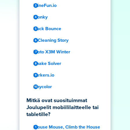
MineFun.io
Plonky
Buck Bounce
A Cleaning Story
Moto X3M Winter
Snake Solver
Lurkers.io
Anycolor
Mitkä ovat suosituimmat
Joulupelit mobiililaitteelle tai
tabletille?
Mouse Mouse, Climb the House