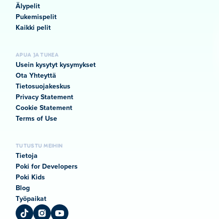
Älypelit
Pukemispelit
Kaikki pelit
APUA JA TUKEA
Usein kysytyt kysymykset
Ota Yhteyttä
Tietosuojakeskus
Privacy Statement
Cookie Statement
Terms of Use
TUTUSTU MEIHIN
Tietoja
Poki for Developers
Poki Kids
Blog
Työpaikat