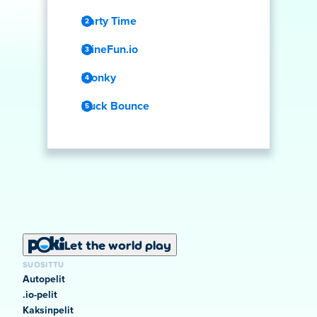
Party Time
MineFun.io
Plonky
Buck Bounce
Let the world play
SUOSITTU
Autopelit
.io-pelit
Kaksinpelit