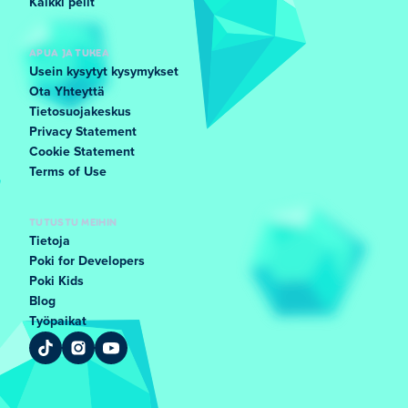
Kaikki pelit
APUA JA TUKEA
Usein kysytyt kysymykset
Ota Yhteyttä
Tietosuojakeskus
Privacy Statement
Cookie Statement
Terms of Use
TUTUSTU MEIHIN
Tietoja
Poki for Developers
Poki Kids
Blog
Työpaikat