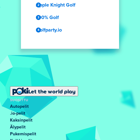
Apple Knight Golf
100% Golf
Golfparty.io
Let the world play
SUOSITTU
Autopelit
.io-pelit
Kaksinpelit
Älypelit
Pukemispelit