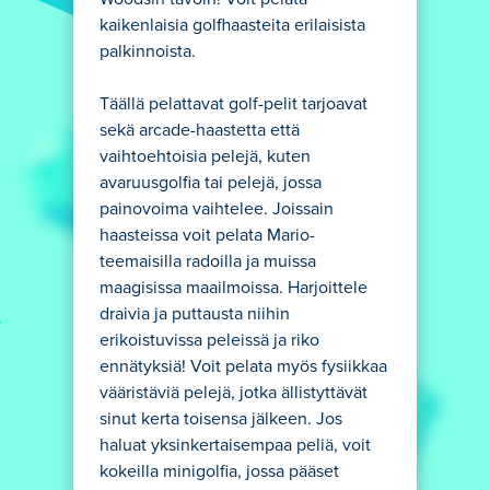
kaikenlaisia golfhaasteita erilaisista
palkinnoista.
Täällä pelattavat golf-pelit tarjoavat
sekä arcade-haastetta että
vaihtoehtoisia pelejä, kuten
avaruusgolfia tai pelejä, jossa
painovoima vaihtelee. Joissain
haasteissa voit pelata Mario-
teemaisilla radoilla ja muissa
maagisissa maailmoissa. Harjoittele
draivia ja puttausta niihin
erikoistuvissa peleissä ja riko
ennätyksiä! Voit pelata myös fysiikkaa
vääristäviä pelejä, jotka ällistyttävät
sinut kerta toisensa jälkeen. Jos
haluat yksinkertaisempaa peliä, voit
kokeilla minigolfia, jossa pääset