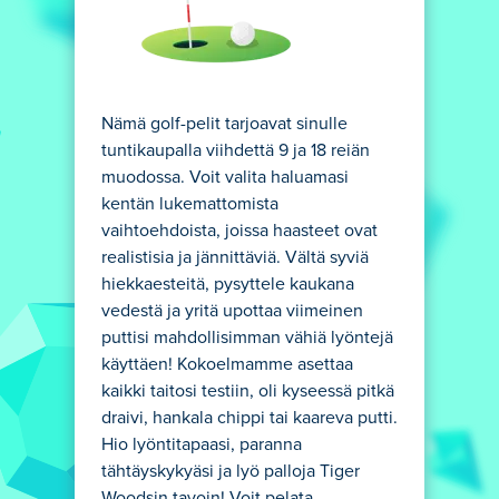
Nämä golf-pelit tarjoavat sinulle
tuntikaupalla viihdettä 9 ja 18 reiän
muodossa. Voit valita haluamasi
kentän lukemattomista
vaihtoehdoista, joissa haasteet ovat
realistisia ja jännittäviä. Vältä syviä
hiekkaesteitä, pysyttele kaukana
vedestä ja yritä upottaa viimeinen
puttisi mahdollisimman vähiä lyöntejä
käyttäen! Kokoelmamme asettaa
kaikki taitosi testiin, oli kyseessä pitkä
draivi, hankala chippi tai kaareva putti.
Hio lyöntitapaasi, paranna
tähtäyskykyäsi ja lyö palloja Tiger
Woodsin tavoin! Voit pelata