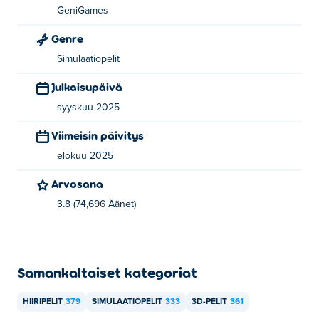
GeniGames
ja
Perfect Landing, Plane Pilot
!
Genre
Kuinka voin pelata I Am Hall Security -peliä
ilmaiseksi?
Simulaatiopelit
Julkaisupäivä
Voit pelata I Am Hall Security -peliä ilmaiseksi Poki-
syyskuu 2025
sivustolla.
Viimeisin päivitys
Voinko pelata I Am Hall Securitya
mobiililaitteilla ja tietokoneella?
elokuu 2025
Arvosana
I Am Hall Securitya voi pelata tietokoneella ja
mobiililaitteilla, kuten puhelimilla ja tableteilla.
3.8 (74,696 Äänet)
Samankaltaiset kategoriat
HIIRIPELIT
379
SIMULAATIOPELIT
333
3D-PELIT
361