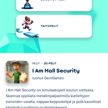
TAITOPELIT
PELIT
3D-PELIT
I Am Hall Security
luonut
GeniGames
I Am Hall Security on simulaatiopeli koulun vartijana.
Skannaa oppilaita metallinpaljastimilla kiellettyjen
esineiden varalta, nappaa keppostelijat ja pidä kaoottiset
käytävät turvallisina ja järjestyksessä.