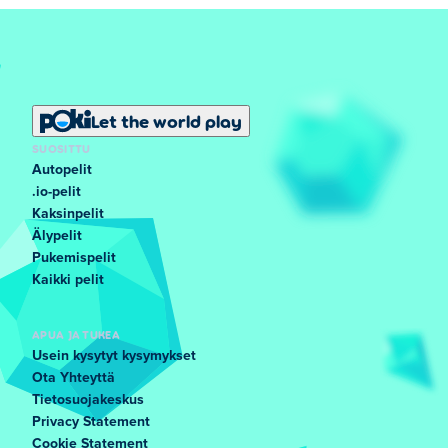
Let the world play
SUOSITTU
Autopelit
.io-pelit
Kaksinpelit
Älypelit
Pukemispelit
Kaikki pelit
APUA JA TUKEA
Usein kysytyt kysymykset
Ota Yhteyttä
Tietosuojakeskus
Privacy Statement
Cookie Statement