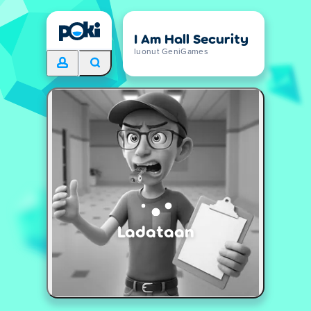
I Am Hall Security
luonut GeniGames
Ladataan