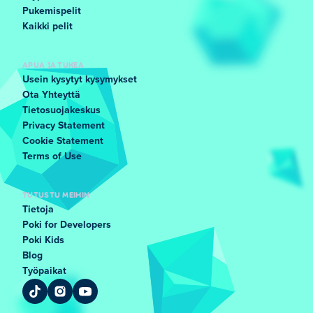
Pukemispelit
Kaikki pelit
APUA JA TUKEA
Usein kysytyt kysymykset
Ota Yhteyttä
Tietosuojakeskus
Privacy Statement
Cookie Statement
Terms of Use
TUTUSTU MEIHIN
Tietoja
Poki for Developers
Poki Kids
Blog
Työpaikat