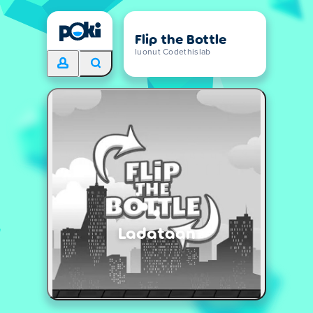
Flip the Bottle
luonut Codethislab
Ladataan