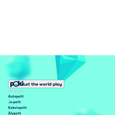
Let the world play
SUOSITTU
Autopelit
.io-pelit
Kaksinpelit
Älypelit