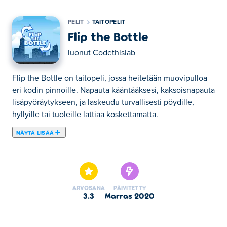
PELIT
TAITOPELIT
Flip the Bottle
luonut
Codethislab
Flip the Bottle on taitopeli, jossa heitetään muovipulloa
eri kodin pinnoille. Napauta kääntääksesi, kaksoisnapauta
lisäpyöräytykseen, ja laskeudu turvallisesti pöydille,
hyllyille tai tuoleille lattiaa koskettamatta.
NÄYTÄ LISÄÄ
Tässä voit pelata peliä Flip the Bottle. Flip the Bottle on
yksi valitsemistamme Taitopelit -kategorian peleistä.
ARVOSANA
PÄIVITETTY
3.3
marras 2020