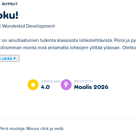
ÄLYPELIT
oku!
t
Wonderkid Development
 on ainutlaatuinen tulkinta klassisista lohkotehtävistä. Piirrä ja p
llisimman monta riviä antamatta lohkojen ylittää yläosan. Oletk
 LISÄÄ
ta lohkotehtävistä. Piirrä ja pyyhi lohkot laudalta. Yritä tyhjentä
usimpaan koukuttavaan palapeliin?
ARVOSANA
PÄIVITETTY
4.0
maalis 2026
mällä hiirellä.
. Tämä on heidän ensimmäinen pelinsä Poki-sivustolla!
Piirrä muotoja: Mouse click ja vedä.