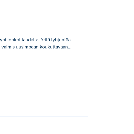
yyhi lohkot laudalta. Yritä tyhjentää
o valmis uusimpaan koukuttavaan...
ä mahdollisimman monta riviä antamatta