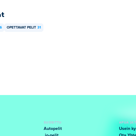
at
6
OPETTAVAT PELIT
31
SUOSITTU
APUA JA 
Autopelit
Usein ky
.io-pelit
Ota Yhte