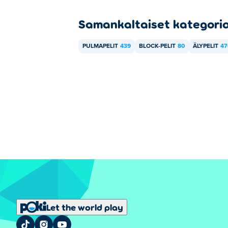
Samankaltaiset kategori
PULMAPELIT
439
BLOCK-PELIT
80
ÄLYPELIT
47
Let the world play