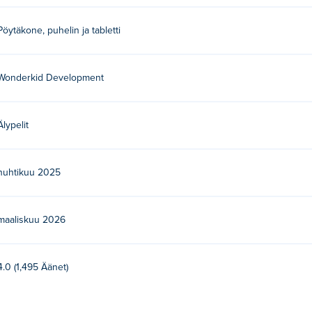
ksi?
Pöytäkone, puhelin ja tabletti
illa ja työpöydällä?
Wonderkid Development
ililaitteilla, kuten puhelimilla ja tableteilla.
Älypelit
huhtikuu 2025
maaliskuu 2026
4.0 (1,495 Äänet)