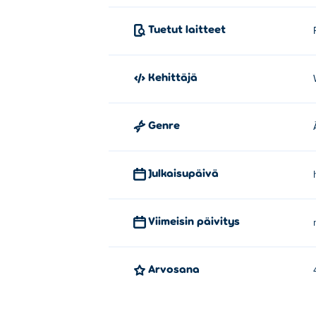
Kuinka voin pelata Blokua! ilmaise
Tuetut laitteet
Voit pelata Blokua! ilmaiseksi Poki.
Voinko pelata Blokua! mobiililaitte
Kehittäjä
Bloku! voidaan pelata tietokoneellasi ja mobi
Genre
Julkaisupäivä
Viimeisin päivitys
Arvosana