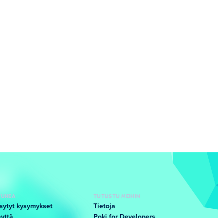
TUKEA
TUTUSTU MEIHIN
sytyt kysymykset
Tietoja
yttä
Poki for Developers