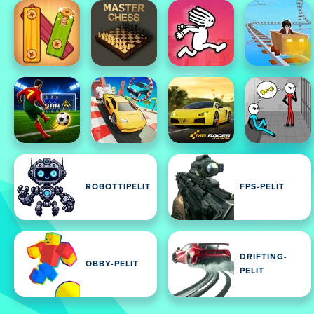
ROBOTTIPELIT
FPS-PELIT
DRIFTING-
OBBY-PELIT
PELIT