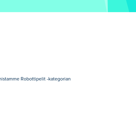
mistamme Robottipelit -kategorian
leistä.