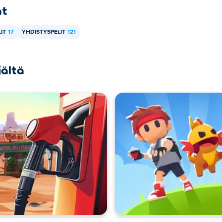
at
IT
17
YHDISTYSPELIT
121
jältä