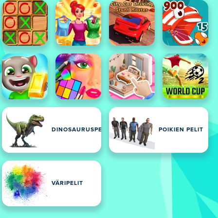
DINOSAURUSPELIT
POIKIEN PELIT
VÄRIPELIT