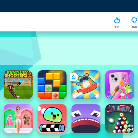
1.1K
158