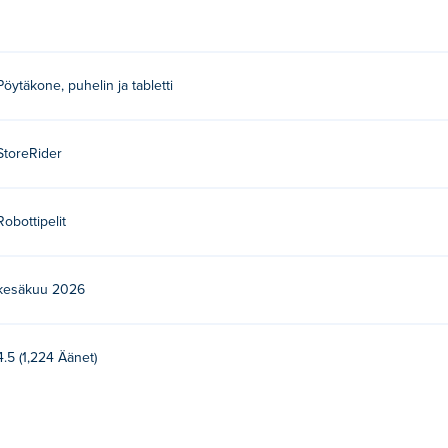
Pöytäkone, puhelin ja tabletti
StoreRider
Robottipelit
kesäkuu 2026
4.5 (1,224 Äänet)