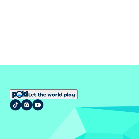
Let the world play