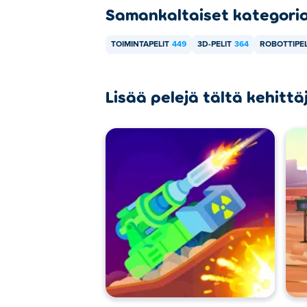
Samankaltaiset kategori
TOIMINTAPELIT
449
3D-PELIT
364
ROBOTTIPEL
Lisää pelejä tältä kehittä