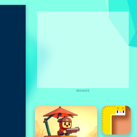
MAINOS