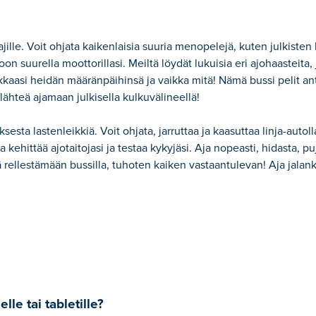
ille. Voit ohjata kaikenlaisia suuria menopelejä, kuten julkisten 
suurella moottorillasi. Meiltä löydät lukuisia eri ajohaasteita, j
siakkaasi heidän määränpäihinsä ja vaikka mitä! Nämä bussi pelit an
ähteä ajamaan julkisella kulkuvälineellä!
esta lastenleikkiä. Voit ohjata, jarruttaa ja kaasuttaa linja-autol
a kehittää ajotaitojasi ja testaa kykyjäsi. Aja nopeasti, hidasta, pu
 rellestämään bussilla, tuhoten kaiken vastaantulevan! Aja jalanku
lle tai tabletille?