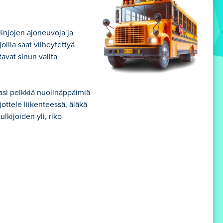
linjojen ajoneuvoja ja
oilla saat viihdytettyä
tavat sinun valita
lasi pelkkiä nuolinäppäimiä
jottele liikenteessä, äläkä
lkijoiden yli, riko