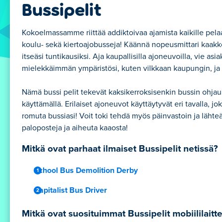
Bussipelit
Kokoelmassamme riittää addiktoivaa ajamista kaikille pelaaj
koulu- sekä kiertoajobusseja! Käännä nopeusmittari kaakkoon 
itseäsi tuntikausiksi. Aja kaupallisilla ajoneuvoilla, vie a
mielekkäimmän ympäristösi, kuten vilkkaan kaupungin, ja l
Nämä bussi pelit tekevät kaksikerroksisenkin bussin ohjauks
käyttämällä. Erilaiset ajoneuvot käyttäytyvät eri tavalla, jok
romuta bussiasi! Voit toki tehdä myös päinvastoin ja lähteä
paloposteja ja aiheuta kaaosta!
Mitkä ovat parhaat ilmaiset Bussipelit netissä?
School Bus Demolition Derby
Capitalist Bus Driver
Mitkä ovat suosituimmat Bussipelit mobiililaittee