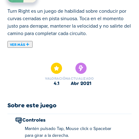
Turn Right es un juego de habilidad sobre conducir por
curvas cerradas en pista sinuosa. Toca en el momento
justo para derrapar, mantener la velocidad y no salirte del
camino para completar cada circuito.
VER MÁS
Turn Right es un juego de coches de arcade creado por
Avix Games. Toma el control de uno de los muchos autos
e intenta completar tantas vueltas como puedas en una
pista de carreras de forma ovalada. Solo puedes girar a la
VALORACIÓN
ACTUALIZADO
derecha en este juego y no puedes reposicionar el auto
4.1
abr 2021
nuevamente girando a la izquierda, por lo que debes
tener cuidado con la precisión de tu deriva. ¿Estás listo
para el mejor juego de coches minimalista de la web?
Sobre este juego
Cómo jugar:
Controles
Mantén pulsado Tap, Mouse click o Spacebar
Controla el coche y completa tantas vueltas como
para girar a la derecha.
puedas girando solo a la derecha. ¡Evite chocar el auto!