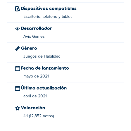
Dispositivos compatibles
Girar a la derecha: (mantener presionado) Toque, clic
Escritorio, teléfono y tablet
izquierdo del mouse o barra espaciadora
Desarrollador
Turn Right es creado por Avix Games. Juega sus otros
juegos casuales en Poki:
Thumb Fighter
,
Thumb Fighter
Avix Games
Christmas
, thumb-fighter-halloween, exceptions,
Photo
Género
Puzzle: Jigsaw Edition
, photo-puzzle-swap-edition,
Juegos de Habilidad
photo-puzzle-slide-edition, stone-age-architect y twice
Fecha de lanzamiento
mayo de 2021
Última actualización
abril de 2021
Valoración
4.1 (12,852 Votos)