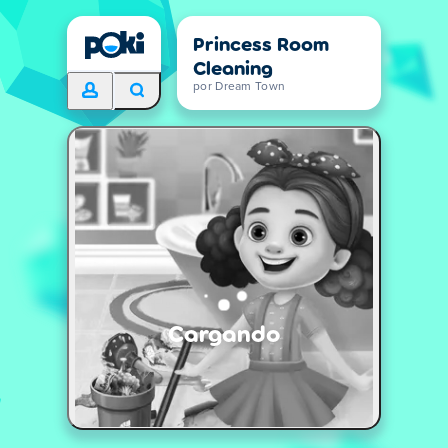
Princess Room
Cleaning
por Dream Town
Cargando