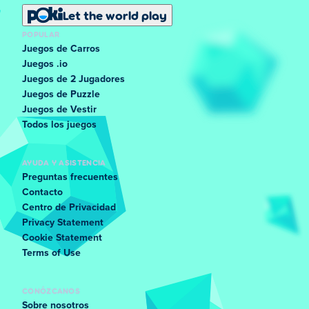
Let the world play
POPULAR
Juegos de Carros
Juegos .io
Juegos de 2 Jugadores
Juegos de Puzzle
Juegos de Vestir
Todos los juegos
AYUDA Y ASISTENCIA
Preguntas frecuentes
Contacto
Centro de Privacidad
Privacy Statement
Cookie Statement
Terms of Use
CONÓZCANOS
Sobre nosotros