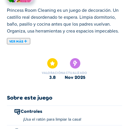
Princess Room Cleaning es un juego de decoración. Un
castillo real desordenado te espera. Limpia dormitorio,
baño, pasillo y cocina antes que los padres vuelvan.
Organiza, usa herramientas y crea espacios impecables.
VER MÁS
Aquí puedes jugar a Princess Room Cleaning. Princess
Room Cleaning es uno de nuestros Juegos de Chicas
seleccionados.
VALORACIÓN
ACTUALIZADO
3.8
nov 2025
Sobre este juego
Controles
¡Usa el ratón para limpiar la casa!