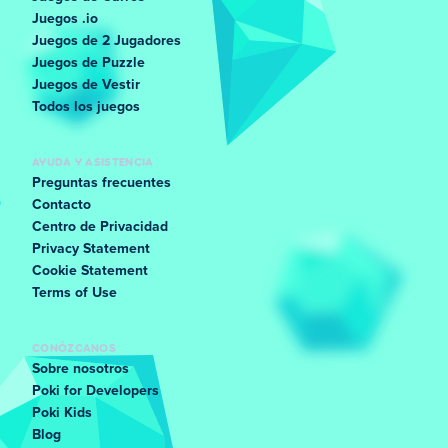
Juegos .io
Juegos de 2 Jugadores
Juegos de Puzzle
Juegos de Vestir
Todos los juegos
AYUDA Y ASISTENCIA
Preguntas frecuentes
Contacto
Centro de Privacidad
Privacy Statement
Cookie Statement
Terms of Use
CONÓZCANOS
Sobre nosotros
Poki for Developers
Poki Kids
Blog