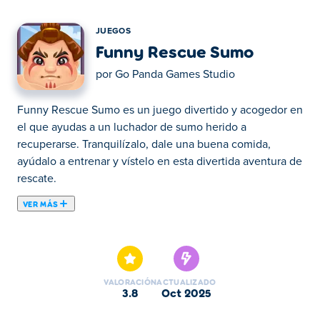
JUEGOS
Funny Rescue Sumo
por
Go Panda Games Studio
Funny Rescue Sumo es un juego divertido y acogedor en
el que ayudas a un luchador de sumo herido a
recuperarse. Tranquilízalo, dale una buena comida,
ayúdalo a entrenar y vístelo en esta divertida aventura de
rescate.
VER MÁS
Funny Rescue Sumo es un juego divertido y acogedor en
el que ayudas a un luchador de sumo herido a
recuperarse. Tranquilízalo, dale una buena comida,
ayúdalo a entrenar y vístelo en esta divertida aventura de
VALORACIÓN
ACTUALIZADO
rescate. ¿Podrás devolverle la sonrisa?
3.8
oct 2025
¿Cómo jugar a Funny Rescue Sumo?