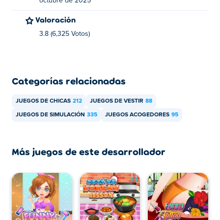
octubre de 2025
gratis?
Valoración
Puedes jugar Funny Rescue Sumo gratis en Poki.
3.8 (6,325 Votos)
¿Puedo jugar Funny Rescue Sumo en
dispositivos móviles y computadoras de
escritorio?
Categorías relacionadas
Funny Rescue Sumo se puede jugar en tu computadora y
JUEGOS DE CHICAS
212
JUEGOS DE VESTIR
88
dispositivos móviles como teléfonos y tabletas.
JUEGOS DE SIMULACIÓN
335
JUEGOS ACOGEDORES
95
Más juegos de este desarrollador