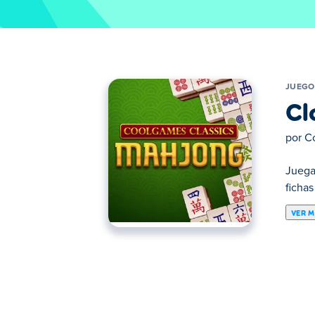
JUEGO
Cl
por
C
Juega
fichas
VER 
Aquí puedes jugar a Classic Mahjong. Cl