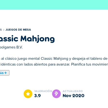
S
JUEGOS DE MESA
assic Mahjong
oolgames B.V.
 al clásico juego mental Classic Mahjong y despeja el tablero d
 idénticas con lados abiertos para avanzar. Planifica tus movimie
MÁS
assic Mahjong es uno de nuestros Juegos de Mesa seleccionados
VALORACIÓN
ACTUALIZADO
3.9
nov 2020