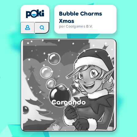
Bubble Charms
Xmas
por Coolgames B.V.
Cargando