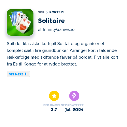
SPIL
KORTSPIL
Solitaire
af
InfinityGames.io
Spil det klassiske kortspil Solitaire og organiser et
komplet sæt i fire grundbunker. Arranger kort i faldende
rækkefølge med skiftende farver på bordet. Flyt alle kort
fra Es til Konge for at rydde brættet.
VIS MERE
Her kan du spille Solitaire. Solitaire er et at vores
udvalgte Kortspil.
BEDØMMELSE
OPDATERET
3.7
jul. 2024