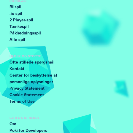
POPULÆR
Bilspil
.io-spil
2 Player-spil
Tænkespil
Påklædningsspil
Alle spil
HJÆLP OG STØTTE
Ofte stillede spørgsmål
Kontakt
Center for beskyttelse af
personlige oplysninger
Privacy Statement
Cookie Statement
Terms of Use
LÆR OS AT KENDE
Om
Poki for Developers