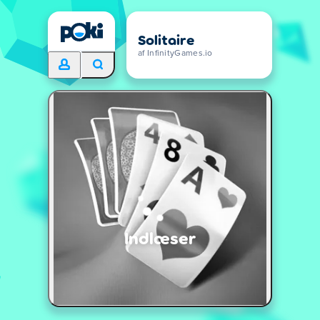
Solitaire
af InfinityGames.io
Indlæser