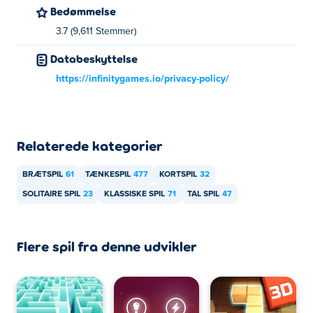
Bedømmelse
3.7 (9,611 Stemmer)
Databeskyttelse
https://infinitygames.io/privacy-policy/
Relaterede kategorier
BRÆTSPIL
61
TÆNKESPIL
477
KORTSPIL
32
SOLITAIRE SPIL
23
KLASSISKE SPIL
71
TAL SPIL
47
Flere spil fra denne udvikler