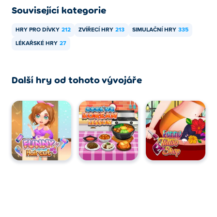
Související kategorie
Hru Doc HoneyBerry Puppy Surgery si můžete zahrát na
HRY PRO DÍVKY
212
ZVÍŘECÍ HRY
213
SIMULAČNÍ HRY
335
počítači a mobilních zařízeních, jako jsou telefony a
tablety.
LÉKAŘSKÉ HRY
27
Další hry od tohoto vývojáře