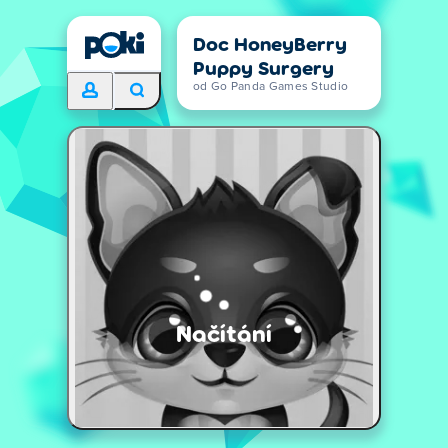
Doc HoneyBerry
Puppy Surgery
od Go Panda Games Studio
Načítání