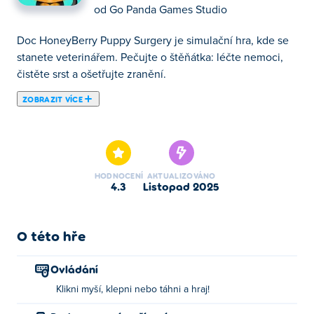
od
Go Panda Games Studio
Doc HoneyBerry Puppy Surgery je simulační hra, kde se
stanete veterinářem. Pečujte o štěňátka: léčte nemoci,
čistěte srst a ošetřujte zranění.
ZOBRAZIT VÍCE
Doc HoneyBerry Puppy Surgery je hra, ve které
pomůžete Doc HoneyBerrymu s péčí o malé štěně, které
mělo velkou nehodu. Očistěte ho, zalepte mu rány, dejte
mu roztomilý obleček a ošetřete ho, aby se vrátil do jeho
HODNOCENÍ
AKTUALIZOVÁNO
veselé podoby! Jste připraveni štěně zachránit?
4.3
listopad 2025
Jak hrát hru Doc HoneyBerry Puppy Surgery?
O této hře
Kliknutím, klepnutím nebo tažením na obrazovce můžete
provádět interakci.
Ovládání
Kdo vytvořil štěněčí chirurgii Doc HoneyBerry?
Klikni myší, klepni nebo táhni a hraj!