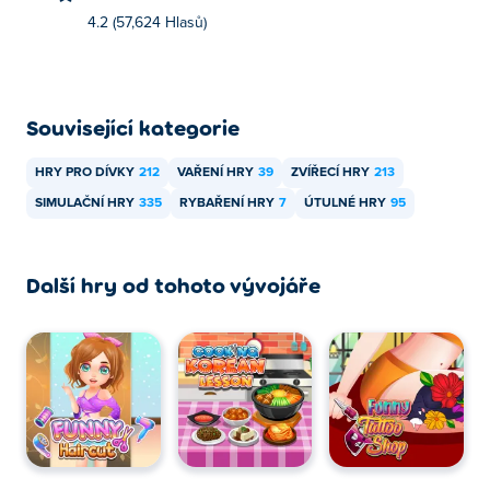
4.2 (57,624 Hlasů)
Související kategorie
HRY PRO DÍVKY
212
VAŘENÍ HRY
39
ZVÍŘECÍ HRY
213
SIMULAČNÍ HRY
335
RYBAŘENÍ HRY
7
ÚTULNÉ HRY
95
Další hry od tohoto vývojáře