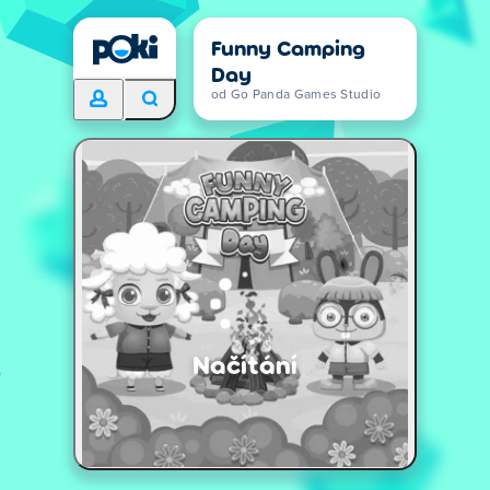
Funny Camping
Day
od Go Panda Games Studio
Načítání