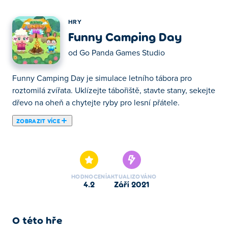
HRY
Funny Camping Day
od
Go Panda Games Studio
Funny Camping Day je simulace letního tábora pro
roztomilá zvířata. Uklízejte tábořiště, stavte stany, sekejte
dřevo na oheň a chytejte ryby pro lesní přátele.
ZOBRAZIT VÍCE
Zde si můžeš zahrát Funny Camping Day. Funny
Camping Day je jednou z našich vybraných .
HODNOCENÍ
AKTUALIZOVÁNO
4.2
září 2021
O této hře