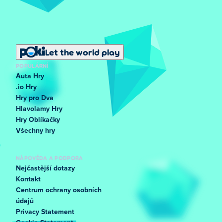
Let the world play
POPULÁRNÍ
Auta Hry
.io Hry
Hry pro Dva
Hlavolamy Hry
Hry Oblíkačky
Všechny hry
NÁPOVĚDA A PODPORA
Nejčastější dotazy
Kontakt
Centrum ochrany osobních
údajů
Privacy Statement