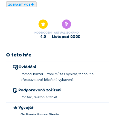
ZOBRAZIT VÍCE
Zde si můžeš zahrát Funny Eye Surgery. Funny Eye
Surgery je jednou z našich vybraných Simulační Hry.
HODNOCENÍ
AKTUALIZOVÁNO
4.2
listopad 2020
O této hře
Ovládání
Pomocí kurzoru myši můžeš vybírat, táhnout a
přesouvat své lékařské vybavení.
Podporovaná zařízení
Počítač, telefon a tablet
Vývojář
Go Panda Games Studio