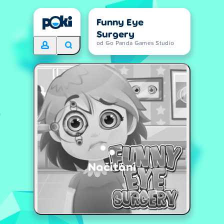
Funny Eye
Surgery
od Go Panda Games Studio
Načítání