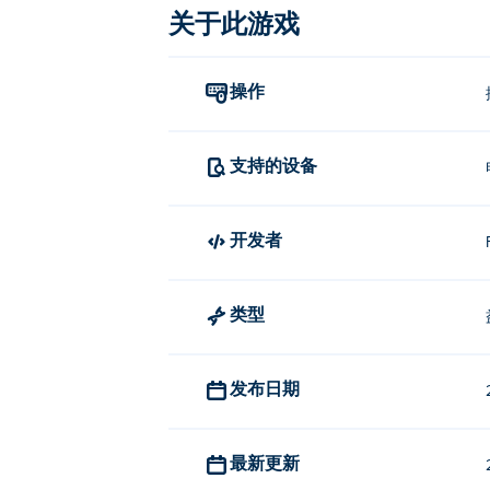
关于此游戏
Snek Left是谁创作的？
操作
Snek Left 由 Fancade 开发。玩他们的其
Match
，
Monster Tracks
，
Odd Bot Out
如何免费玩《Snek Left》？
支持的设备
你可以在 Poki 上免费玩 Snek Left。
开发者
我可以在手机和电脑上玩《Snek Le
Snek Left 可以在电脑和移动设备（如
类型
发布日期
最新更新