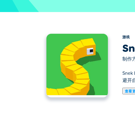
游戏
Sn
制作方
Sn
避开
查看
《Snek Left》是一款趣味十足的
走，但有了你的帮助，你就能引导它朝着
如何玩“蛇左”？
Snek 会自动向右移动，按任意按钮即可