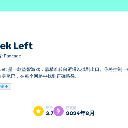
ek Left
:
Fancade
ek Left 是一款益智游戏，需精准转向逻辑以找到出口。你将控
自身尾巴，在每个网格中找到正确路径。
更多
方块风格街机游戏，你将操控一条黄色小蛇，帮助它到达终点。听起
正确的方向前进，最终抵达终点。你能完成所有关卡吗？
评分
已更新
3.7
2024年2月
使其向左移动。