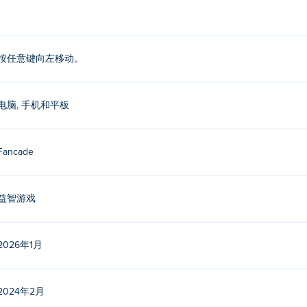
他游戏： Poki (宝玩)：
Roller
，
Dino Bros
，
Drive Mad
，
Gobble
按任意键向左移动。
，
Pool
，
Recoil
，
Roper
，
Speed King
，
Stacktris
， 和
Wall of 
电脑, 手机和平板
Fancade
ft》吗？
手机和平板电脑）上玩。
益智游戏
2026年1月
2024年2月