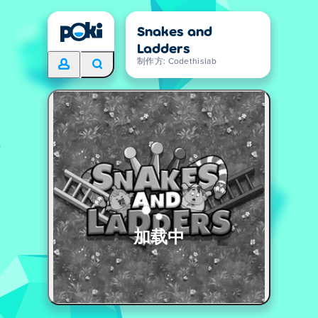
Snakes and
Ladders
制作方: Codethislab
加载中