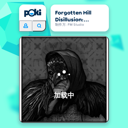
Forgotten Hill
Disillusion:
Flora&Fauna
制作方: FM Studio
加载中