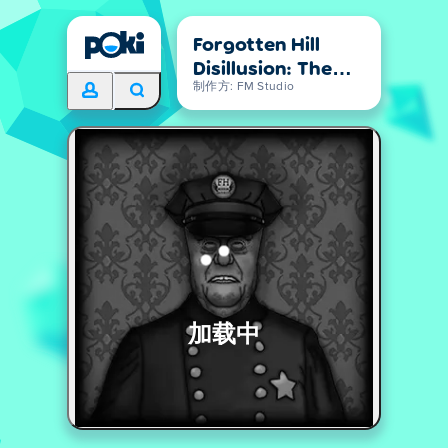
Forgotten Hill
Disillusion: The
Library
制作方: FM Studio
加载中