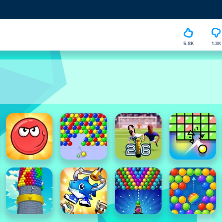
5.8K
1.3K