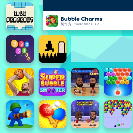
Bubble Charms
制作方: Coolgames B.V.