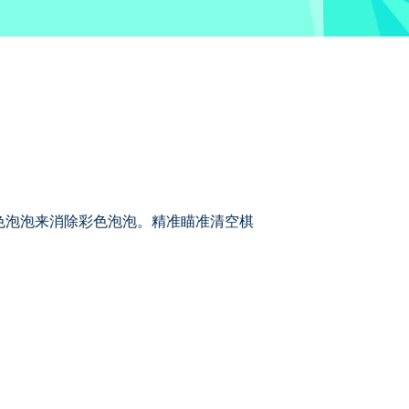
或以上同色泡泡来消除彩色泡泡。精准瞄准清空棋