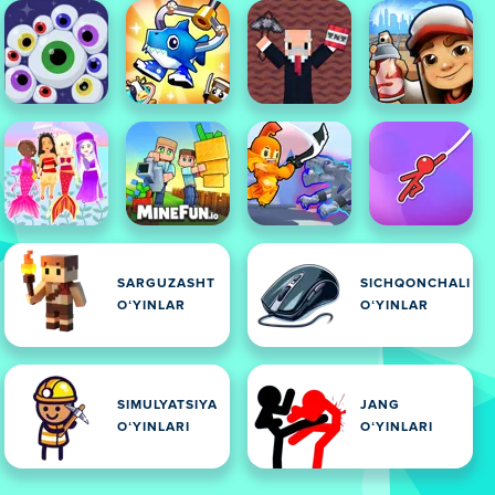
SARGUZASHT
SICHQONCHALI
OʻYINLAR
OʻYINLAR
SIMULYATSIYA
JANG
OʻYINLARI
OʻYINLARI