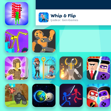
Whip & Flip
Ijodkor: GeniGames