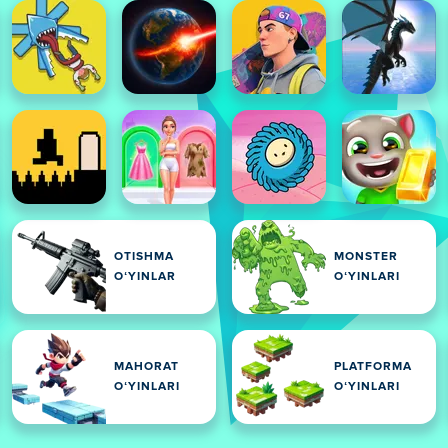
OTISHMA
MONSTER
OʻYINLAR
OʻYINLARI
MAHORAT
PLATFORMA
OʻYINLARI
OʻYINLARI