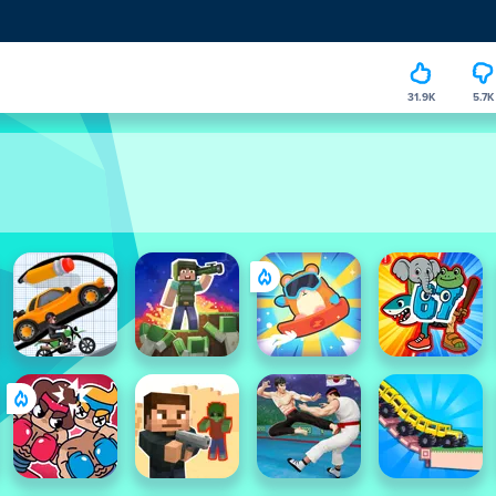
31.9K
5.7K