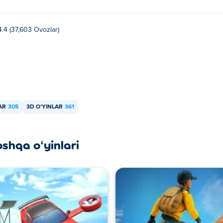
4.4 (37,603 Ovozlar)
AR
305
3D OʻYINLAR
361
oshqa oʻyinlari