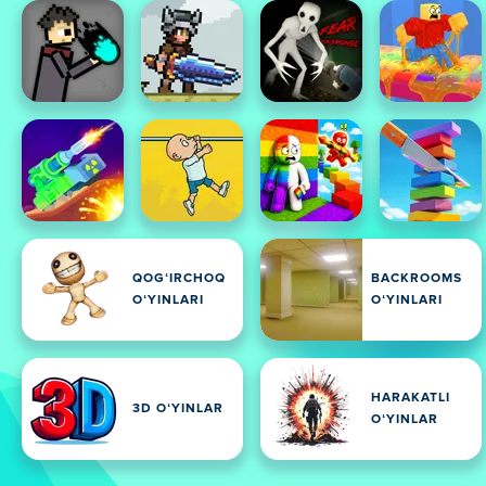
QOGʻIRCHOQ
BACKROOMS
OʻYINLARI
OʻYINLARI
HARAKATLI
3D OʻYINLAR
OʻYINLAR