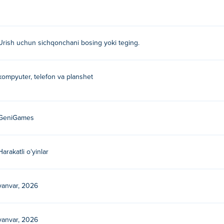
Urish uchun sichqonchani bosing yoki teging.
an. Ularning boshqa o'yinlarini o'ynang Poki:
Pro Shooter
,
I Am H
kompyuter, telefon va planshet
 bepul o'ynashim mumkin?
GeniGames
l o'ynashingiz mumkin.
a Whip & Flip o'ynay olamanmi?
Harakatli oʻyinlar
telefonlar va planshetlar kabi mobil qurilmalarda oʻynash mumkin
yanvar, 2026
yanvar, 2026