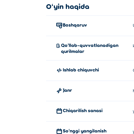
Whip & Flip qanday o'ynaladi?
Oʻyin haqida
Bosish uchun bosing yoki teging.
Boshqaruv
Whip & Flipni kim yaratgan?
Whip & Flip GeniGames tomonidan yaratilg
Qoʻllab-quvvatlanadigan
Perfect Landing, Plane Pilot
!
qurilmalar
Qanday qilib Whip & Flip o'yinini
Ishlab chiquvchi
Siz Poki saytida Whip & Flip o'yinini bepu
Mobil qurilmalarda va kompyuterd
Janr
Whip & Flip oʻyinini kompyuteringizda va 
Chiqarilish sanasi
Soʻnggi yangilanish