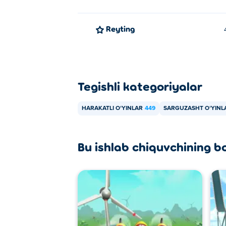
Reyting
Tegishli kategoriyalar
HARAKATLI OʻYINLAR
449
SARGUZASHT OʻYINL
Bu ishlab chiquvchining b