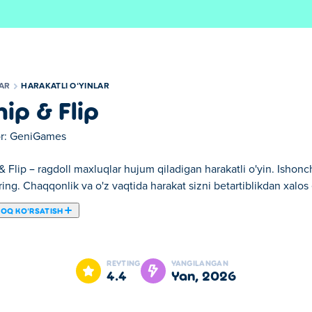
LAR
HARAKATLI OʻYINLAR
ip & Flip
r:
GeniGames
 Flip – ragdoll maxluqlar hujum qiladigan harakatli o'yin. Ishonchl
ring. Chaqqonlik va o'z vaqtida harakat sizni betartiblikdan xalos 
ROQ KOʻRSATISH
ni qamchilab, ag'darib va sindirib tashlaydigan jangovar o'yin! Ra
a o'tkir bo'ling, so'ngra ularni ushlab, silkitib, chetga uloqtiri
REYTING
YANGILANGAN
, vaqt va reflekslar muhimdir. Eng zo'r jang ustasi bo'lish uchun s
4.4
yan, 2026