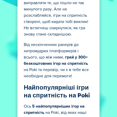
виправляти те, що пішло не так
минулого разу. Але не
розслабляйся, ігри на спритність
створені, щоб кидати тобі виклик!
Не встигнеш озирнутися, як гра
знову стане складнішою.
Від нескінченних ранерів до
хитромудрих платформерів і
всього, що між ними,
грай у 300+
безкоштовних ігор на спритність
на Poki та перевір, чи є в тебе все
необхідне для перемоги!
Найпопулярніші ігри
на спритність на Poki
Ось
5 найпопулярніших ігор на
спритність
на Poki, від яких наші