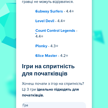
гравці не можуть відірватися.
Subway Surfers
- 4.4⭐
Level Devil
- 4.4⭐
Count Control Legends
-
4.4⭐
Plonky
- 4.3⭐
Slice Master
- 4.2⭐
Ігри на спритність
для початківців
Хочеш почати з ігор на спритність?
Ці 3 гри
ідеально підходять для
початківців.
Гра