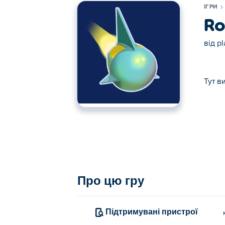
ІГРИ
Ro
від
pl
Тут в
Тут ви можете грати в Rocket Road. Rock
Про цю гру
Підтримувані пристрої