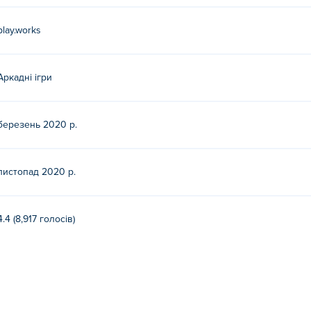
play.works
Аркадні ігри
березень 2020 р.
листопад 2020 р.
4.4 (8,917 голосів)