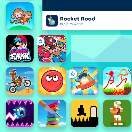
Rocket Road
від play.works