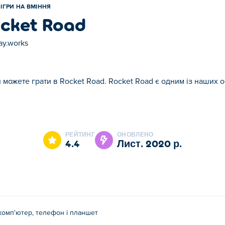
ІГРИ НА ВМІННЯ
cket Road
ay.works
и можете грати в Rocket Road. Rocket Road є одним із наших о
et Road є одним із наших обраних Ігри на вміння.
РЕЙТИНГ
ОНОВЛЕНО
4.4
лист. 2020 р.
комп'ютер, телефон і планшет