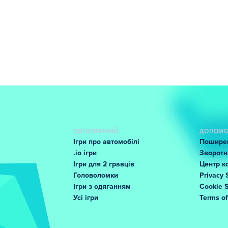
ПОПУЛЯРНИЙ
ДОПОМО
Ігри про автомобілі
Поширен
.io ігри
Зворотні
Ігри для 2 гравців
Центр к
Головоломки
Privacy 
Ігри з одяганням
Cookie 
Усі ігри
Terms o