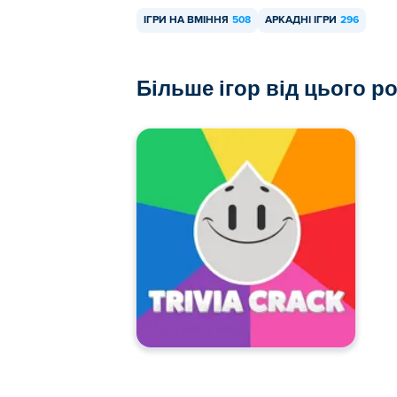
ІГРИ НА ВМІННЯ
508
АРКАДНІ ІГРИ
296
Більше ігор від цього р