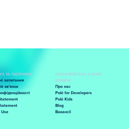
ГА ТА ПІДТРИМКА
ПОЗНАЙОМТЕСЬ З НАМИ
і запитання
БЛИЖЧЕ
й зв'язок
Про нас
онфіденційності
Poki for Developers
Statement
Poki Kids
Statement
Blog
f Use
Вакансії