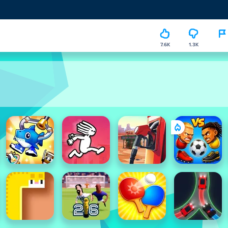
7.6K
1.3K