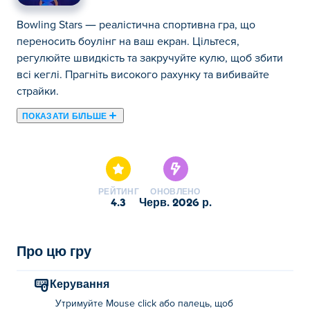
Bowling Stars — реалістична спортивна гра, що
переносить боулінг на ваш екран. Цільтеся,
регулюйте швидкість та закручуйте кулю, щоб збити
всі кеглі. Прагніть високого рахунку та вибивайте
страйки.
ПОКАЗАТИ БІЛЬШЕ
Тут ви можете грати в Bowling Stars. Bowling Stars є
одним із наших обраних Спортивні ігри.
РЕЙТИНГ
ОНОВЛЕНО
4.3
черв. 2026 р.
Про цю гру
Керування
Утримуйте Mouse click або палець, щоб