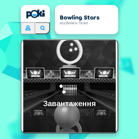
Bowling Stars
від Bekho Team
Завантаження