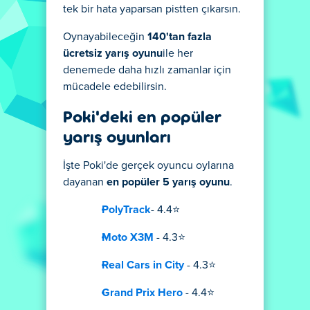
tek bir hata yaparsan pistten çıkarsın.
Oynayabileceğin
140'tan fazla
ücretsiz yarış oyunu
ile her
denemede daha hızlı zamanlar için
mücadele edebilirsin.
Poki'deki en popüler
yarış oyunları
İşte Poki'de gerçek oyuncu oylarına
dayanan
en popüler 5 yarış oyunu
.
PolyTrack
- 4.4⭐
Moto X3M
- 4.3⭐
Real Cars in City
- 4.3⭐
Grand Prix Hero
- 4.4⭐