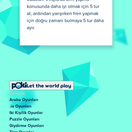
konusunda daha iyi olmak için 5 tur
at, ardından yarışırken fren yapmak
için doğru zamanı bulmaya 5 tur daha
ayır.
Let the world play
POPÜLER
Araba Oyunları
.io Oyunları
Iki Kişilik Oyunlar
Puzzle Oyunları
Giydirme Oyunları