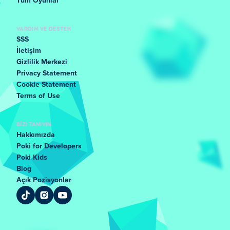
Tüm Oyunlar
YARDIM VE DESTEK
SSS
İletişim
Gizlilik Merkezi
Privacy Statement
Cookie Statement
Terms of Use
BIZI TANIYIN
Hakkımızda
Poki for Developers
Poki Kids
Blog
Açık Pozisyonlar