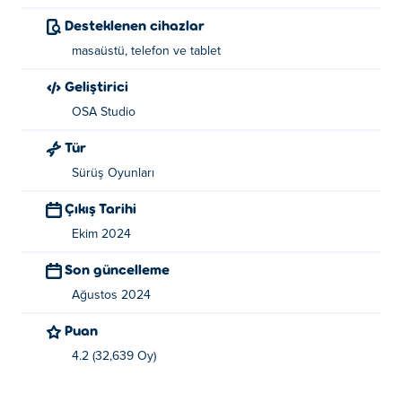
Desteklenen cihazlar
Yönlendirmek için A ve D veya sol ve sağ ok
tuşlarını kullanın!
masaüstü, telefon ve tablet
Geliştirici
Zombroad'u kim kurdu?
OSA Studio
Zombroad, OSA Studios tarafından yaratıldı. Diğer
Tür
oyunlarını şu adreste oynayın: Poki:
Smash It
!
Sürüş Oyunları
Zombroad'u ücretsiz nasıl oynayabilirim?
Çıkış Tarihi
Zombroad'u Poki'da ücretsiz oynayabilirsiniz.
Ekim 2024
Zombroad'u mobil cihazlarda ve masaüstünde
Son güncelleme
oynayabilir miyim?
Ağustos 2024
Zombroad'u bilgisayarınızda ve telefon, tablet gibi mobil
Puan
cihazlarınızda oynayabilirsiniz.
4.2 (32,639 Oy)