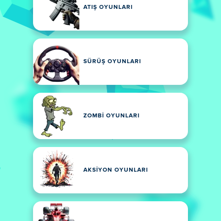
ATIŞ OYUNLARI
SÜRÜŞ OYUNLARI
ZOMBI OYUNLARI
AKSIYON OYUNLARI