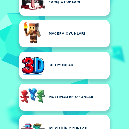
YARIŞ OYUNLARI
MACERA OYUNLARI
3D OYUNLAR
MULTIPLAYER OYUNLAR
IKI KIŞILIK OYUNLAR