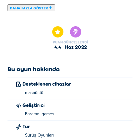
DAHA FAZLA GÖSTER
Haydi Cars Thief oynayalım. Cars Thief seçkin Araba
Oyunları mızdandır.
PUAN
GÜNCELLENDI
4.4
Haz 2022
Bu oyun hakkında
Desteklenen cihazlar
masaüstü
Geliştirici
Faramel games
Tür
Sürüş Oyunları