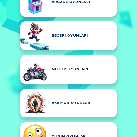
ARCADE OYUNLARI
BECERI OYUNLARI
MOTOR OYUNLARI
AKSIYON OYUNLARI
ÇILGIN OYUNLAR