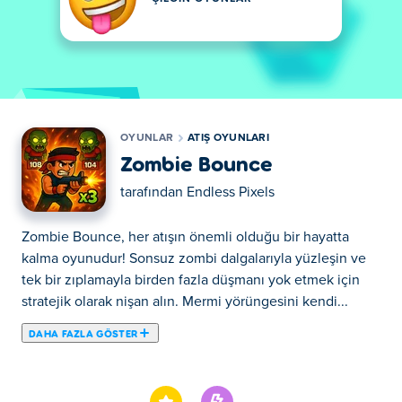
OYUNLAR
ATIŞ OYUNLARI
Zombie Bounce
tarafından
Endless Pixels
Zombie Bounce, her atışın önemli olduğu bir hayatta
kalma oyunudur! Sonsuz zombi dalgalarıyla yüzleşin ve
tek bir zıplamayla birden fazla düşmanı yok etmek için
stratejik olarak nişan alın. Mermi yörüngesini kendi...
DAHA FAZLA GÖSTER
Zombie Bounce, her atışın önemli olduğu bir hayatta
kalma oyunudur! Sonsuz zombi dalgalarıyla yüzleşin ve
tek bir zıplamayla birden fazla düşmanı yok etmek için