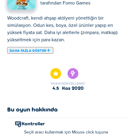
tarafından
Fomo Games
Woodcraft, kendi ahşap atölyeni yönettiğin bir
simülasyon. Odun kes, boya, özel ürünler yapıp en
yüksek fiyata sat. Daha iyi aletlerle (zımpara, matkap)
yükseltmek için para kazan.
DAHA FAZLA GÖSTER
Woodcraft, kendi ahşap işçiliğinizi yaptığınız bir
simülasyon oyunudur! Doğru tahta parçasını kesin ve
kendi benzersiz kreasyonlarınızı yapmak için üzerine
püskürterek boyayın. Yeni havalı öğütücüler, matkaplar
PUAN
GÜNCELLENDI
ve spreyler satın almak için çalışmanızı en yüksek teklifi
4.5
Kas 2020
verene satın!
Nasıl oynanır:
Bu oyun hakkında
Seçili aracı kullanmak için Sol Fare Düğmenizi basılı
Kontroller
tutun.
Seçili aracı kullanmak için Mouse click tuşuna