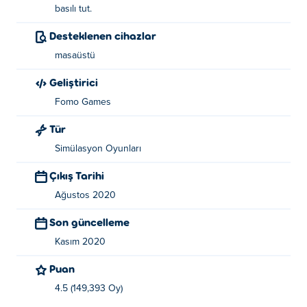
Yaratıcı hakkında:
basılı tut.
Desteklenen cihazlar
Woodcraft, Fomo Games tarafından yaratılmıştır. Bu,
Poki'deki beşinci maçları
Doctor Hero
, screw-factory,
masaüstü
Perfect Peel
ve
Cookie Master
.
Geliştirici
Fomo Games
Tür
Simülasyon Oyunları
Çıkış Tarihi
Ağustos 2020
Son güncelleme
Kasım 2020
Puan
4.5 (149,393 Oy)